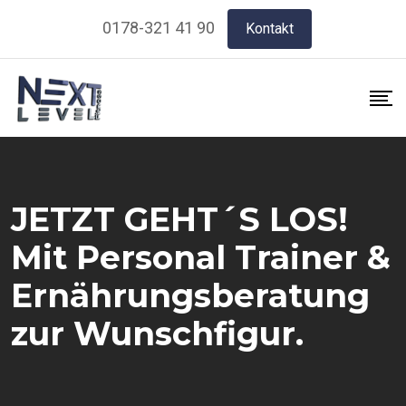
Skip
0178-321 41 90
Kontakt
to
content
JETZT GEHT´S LOS!
Mit Personal Trainer &
Ernährungsberatung
zur Wunschfigur.