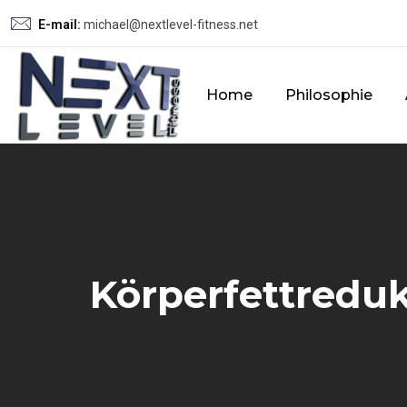
E-mail:
michael@nextlevel-fitness.net
Home
Philosophie
Körperfettreduk