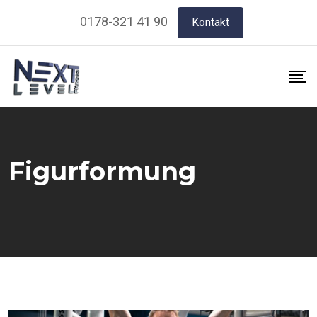
Skip
0178-321 41 90
Kontakt
to
content
Figurformung